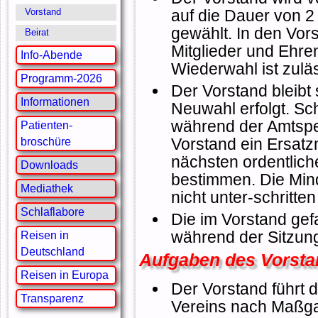
auf die Dauer von 2
Vorstand
gewählt. In den Vor
Beirat
Mitglieder und Ehre
Info-Abende
Wiederwahl ist zuläs
Programm-2026
Der Vorstand bleibt 
Informationen
Neuwahl erfolgt. Sc
während der Amtspe
Patienten-
Vorstand ein Ersatzm
broschüre
nächsten ordentlic
Downloads
bestimmen. Die Mind
Mediathek
nicht unter-schritte
Schlaflabore
Die im Vorstand ge
während der Sitzung 
Reisen in
Deutschland
Aufgaben des Vorst
Reisen in Europa
Der Vorstand führt 
Transparenz
Vereins nach Maßga