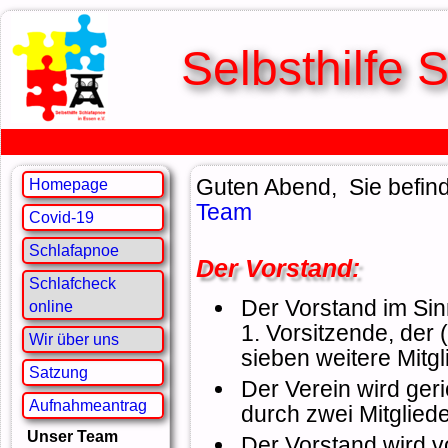
Selbsthilfe 
Guten Abend, Sie befind
Homepage
Team
Covid-19
Schlafapnoe
Der Vorstand:
Schlafcheck
Der Vorstand im Sin
online
1. Vorsitzende, der 
Wir über uns
sieben weitere Mitgli
Satzung
Der Verein wird geri
Aufnahmeantrag
durch zwei Mitglied
Unser Team
Der Vorstand wird 